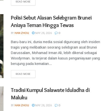
READ MORE
Polisi Sebut Alasan Selebgram Brunei
Aniaya Teman Hingga Tewas
BY
HAN ZHOU
MAY 28, 2026
0
Baru-baru ini, dunia media sosial diguncang oleh insiden
tragis yang melibatkan seorang selebgram asal Brunei
Darussalam, Mohamad Irman Ali, lebih dikenal sebagai
Woodyrman. Ia terjerat dalam kasus penganiayaan yang
berujung pada kematian...
READ MORE
Tradisi Kumpul Salawate Iduladha di
Maluku
BY
HAN ZHOU
MAY 28, 2026
0