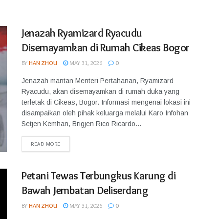
Jenazah Ryamizard Ryacudu
Disemayamkan di Rumah Cikeas Bogor
BY
HAN ZHOU
MAY 31, 2026
0
Jenazah mantan Menteri Pertahanan, Ryamizard
Ryacudu, akan disemayamkan di rumah duka yang
terletak di Cikeas, Bogor. Informasi mengenai lokasi ini
disampaikan oleh pihak keluarga melalui Karo Infohan
Setjen Kemhan, Brigjen Rico Ricardo...
READ MORE
Petani Tewas Terbungkus Karung di
Bawah Jembatan Deliserdang
BY
HAN ZHOU
MAY 31, 2026
0