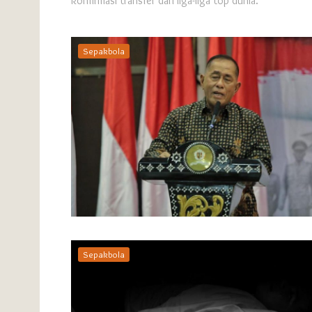
konfirmasi transfer dari liga-liga top dunia.
Sepakbola
Sepakbola