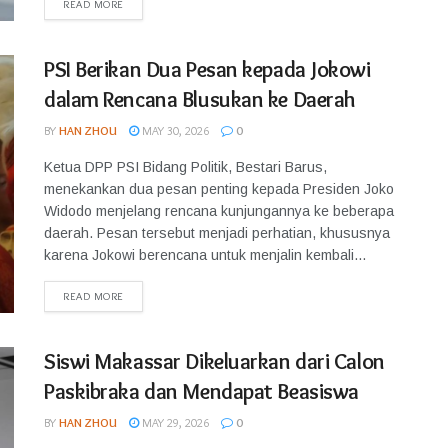
READ MORE
PSI Berikan Dua Pesan kepada Jokowi
dalam Rencana Blusukan ke Daerah
BY
HAN ZHOU
MAY 30, 2026
0
Ketua DPP PSI Bidang Politik, Bestari Barus,
menekankan dua pesan penting kepada Presiden Joko
Widodo menjelang rencana kunjungannya ke beberapa
daerah. Pesan tersebut menjadi perhatian, khususnya
karena Jokowi berencana untuk menjalin kembali...
READ MORE
Siswi Makassar Dikeluarkan dari Calon
Paskibraka dan Mendapat Beasiswa
BY
HAN ZHOU
MAY 29, 2026
0