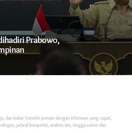
dihadiri Prabowo,
impinan
ga, dan kabar transfer pemain dengan informasi yang cepat,
andingan, jadwal kompetisi, analisis tim, hingga rumor dan