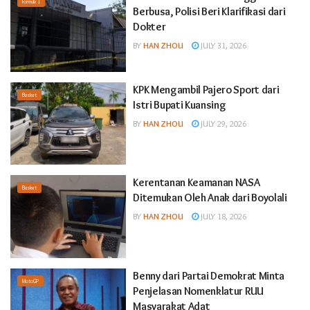
Formula 1
Berbusa, Polisi Beri Klarifikasi dari
Dokter
BY
HAN ZHOU
JULY 31, 2026
KPK Mengambil Pajero Sport dari
Basket
Istri Bupati Kuansing
BY
HAN ZHOU
JULY 29, 2026
Kerentanan Keamanan NASA
Basket
Ditemukan Oleh Anak dari Boyolali
BY
HAN ZHOU
JULY 18, 2026
Benny dari Partai Demokrat Minta
MotoGP
Penjelasan Nomenklatur RUU
Masyarakat Adat