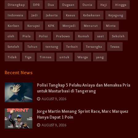
Ditangkap
DPR
Dua
Dugaan
Dunia
Haji
Hingga
Indonesia
Jadi
Jakarta
Kasus
Kebakaran
Kejagung
Korban
Korupsi
KPK
Menjadi
Menurut
Minta
oleh
Piala
Polisi
Prabowo
Rumah
saat
Sekolah
Setelah
Tahun
tentang
Terkait
Tersangka
Tewas
Tidak
Tiga
Timnas
untuk
Warga
yang
Recent News
Polisi Tangkap 5 Pelaku Aniaya dan Memaksa Pria
untuk Masturbasi di Tangerang
AUGUST 9, 2026
Jorge Martin Menang Sprint Race, Marc Marquez
Hanya Dapat 1 Poin
AUGUST 9, 2026