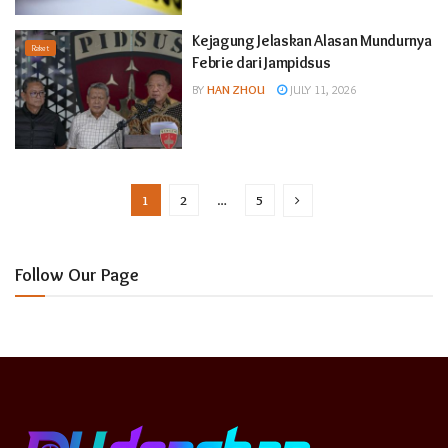
Kejagung Jelaskan Alasan Mundurnya
Raket
Febrie dari Jampidsus
BY
HAN ZHOU
JULY 11, 2026
1
2
…
5
Follow Our Page