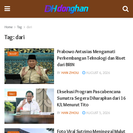
Home
Tag
dari
Tag:
dari
Prabowo Antusias Mengamati
MotoGP
Perkembangan Teknologi dan Riset
dari BRIN
BY
HAN ZHOU
AUGUST 6, 2026
Eksekusi Program Pascabencana
Raket
Sumatra Segera Diharapkan dari 16
K/L Menurut Tito
BY
HAN ZHOU
AUGUST 5, 2026
Foto Viral Sutrimo Meninggal Mulut