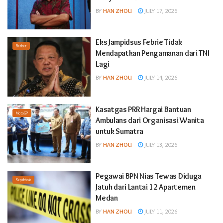
BY
HAN ZHOU
JULY 17, 2026
Eks Jampidsus Febrie Tidak
Basket
Mendapatkan Pengamanan dari TNI
Lagi
BY
HAN ZHOU
JULY 14, 2026
Kasatgas PRR Hargai Bantuan
MotoGP
Ambulans dari Organisasi Wanita
untuk Sumatra
BY
HAN ZHOU
JULY 13, 2026
Pegawai BPN Nias Tewas Diduga
Sepakbola
Jatuh dari Lantai 12 Apartemen
Medan
BY
HAN ZHOU
JULY 11, 2026