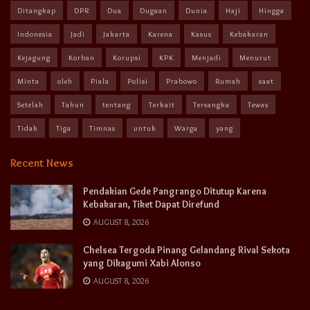
Ditangkap
DPR
Dua
Dugaan
Dunia
Haji
Hingga
Indonesia
Jadi
Jakarta
Karena
Kasus
Kebakaran
Kejagung
Korban
Korupsi
KPK
Menjadi
Menurut
Minta
oleh
Piala
Polisi
Prabowo
Rumah
saat
Setelah
Tahun
tentang
Terkait
Tersangka
Tewas
Tidak
Tiga
Timnas
untuk
Warga
yang
Recent News
Pendakian Gede Pangrango Ditutup Karena
Kebakaran, Tiket Dapat Direfund
AUGUST 8, 2026
Chelsea Tergoda Pinang Gelandang Rival Sekota
yang Dikagumi Xabi Alonso
AUGUST 8, 2026