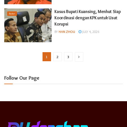
Kasus Bupati Kuansing, Menhut Siap
Basket
Koordinasi dengan KPK untuk Usut
Korupsi
BY
HAN ZHOU
JULY 4, 2026
1
2
3
Follow Our Page