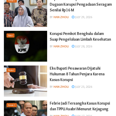
Formula 1
Dugaan Korupsi Pengadaan Seragam
Senilai Rp16 M
BY
HAN ZHOU
JULY 29, 2026
Korupsi Pemkot Bengkulu dalam
Raket
Suap Pengelolaan Limbah Kesehatan
BY
HAN ZHOU
JULY 28, 2026
Eks Bupati Pesawaran Dijatuhi
Basket
Hukuman 8 Tahun Penjara Karena
Kasus Korupsi
BY
HAN ZHOU
JULY 23, 2026
Febrie Jadi Tersangka Kasus Korupsi
Formula 1
dan TPPU Asabri Menurut Kejagung
BY
HAN ZHOU
JULY 17, 2026