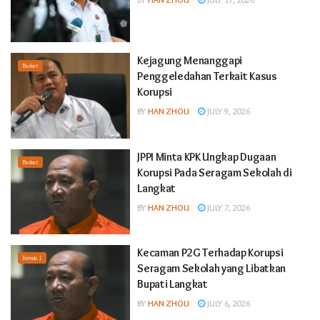
Kejagung Menanggapi
Basket
Penggeledahan Terkait Kasus
Korupsi
BY
HAN ZHOU
JULY 9, 2026
JPPI Minta KPK Ungkap Dugaan
Basket
Korupsi Pada Seragam Sekolah di
Langkat
BY
HAN ZHOU
JULY 7, 2026
Kecaman P2G Terhadap Korupsi
Formula 1
Seragam Sekolah yang Libatkan
Bupati Langkat
BY
HAN ZHOU
JULY 6, 2026