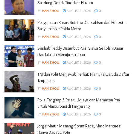
Bandung Desak Tindakan Hukum
BY
HAN ZHOU
AUGUST 9, 2026
0
Pengusutan Kasus Sutrimo Diserahkan dari Polresta
Banyumas ke Polda Metro
BY
HAN ZHOU
AUGUST 9, 2026
0
Seskab Teddy Disambut Puisi Siswa Sekolah Dasar
Dari Jalanan Menuju Harapan
BY
HAN ZHOU
AUGUST 9, 2026
0
TNI dan Polri Menjawab Terkait Pramuka Garuda Daftar
Tanpa Tes
BY
HAN ZHOU
AUGUST 9, 2026
0
Polisi Tangkap 5 Pelaku Aniaya dan Memaksa Pria
untuk Masturbasi di Tangerang
BY
HAN ZHOU
AUGUST 9, 2026
0
Jorge Martin Menang Sprint Race, Marc Marquez
Hanya Dapat 1 Poin