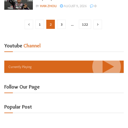
BY
HAN ZHOU
AUGUST 9, 2026
0
1
2
3
…
122
Youtube
Channel
Currently Playing
Follow Our Page
Popular Post