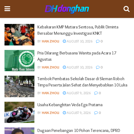
Kebakaran KMP Mutiara Sentosa, Publik Diminta
Bersabar Menunggu Investigasi KNKT
BY
HAN ZHOU
AUGUST 10, 2026
0
Pria Dilarang Berbusana Wanita pada Acara 17
Agustus
BY
HAN ZHOU
AUGUST 10, 2026
0
Tembok Pembatas Sekolah Dasar di Sleman Roboh
Timpa Peserta Jalan Sehat dan Menyebabkan 10 Luka
BY
HAN ZHOU
AUGUST 9, 2026
0
Usaha Kebangkitan Veda Ega Pratama
BY
HAN ZHOU
AUGUST 9, 2026
0
Dugaan Penebangan 10 Pohon Terencana, DPRD