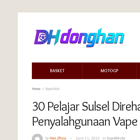
BASKET
MOTOGP
Home
Sepakbola
30 Pelajar Sulsel Direh
Penyalahgunaan Vape
by
Han Zhou
June 11, 2026
in
Sepakbola