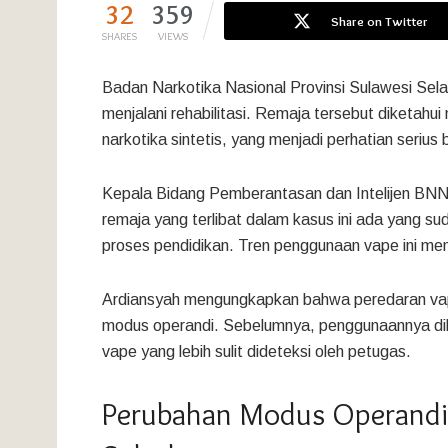
32
359
Share on Twitter
SHARES
VIEWS
Badan Narkotika Nasional Provinsi Sulawesi Se
menjalani rehabilitasi. Remaja tersebut diketah
narkotika sintetis, yang menjadi perhatian serius
Kepala Bidang Pemberantasan dan Intelijen BNN
remaja yang terlibat dalam kasus ini ada yang s
proses pendidikan. Tren penggunaan vape ini meno
Ardiansyah mengungkapkan bahwa peredaran vap
modus operandi. Sebelumnya, penggunaannya dila
vape yang lebih sulit dideteksi oleh petugas.
Perubahan Modus Operandi P