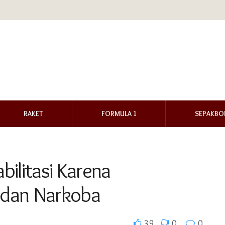
RAKET
FORMULA 1
SEPAKBO
abilitasi Karena
 dan Narkoba
39
0
0