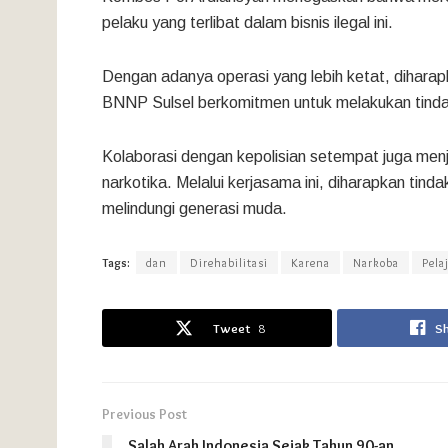
pelaku yang terlibat dalam bisnis ilegal ini.
Dengan adanya operasi yang lebih ketat, diharap
BNNP Sulsel berkomitmen untuk melakukan tinda
Kolaborasi dengan kepolisian setempat juga menj
narkotika. Melalui kerjasama ini, diharapkan tinda
melindungi generasi muda.
Tags:
dan
Direhabilitasi
Karena
Narkoba
Pela
Tweet
8
S
Previous Post
Salah Arah Indonesia Sejak Tahun 90-an