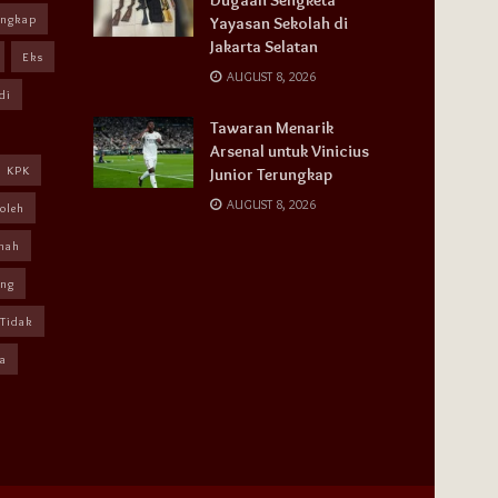
angkap
Yayasan Sekolah di
Jakarta Selatan
Eks
AUGUST 8, 2026
di
Tawaran Menarik
Arsenal untuk Vinicius
KPK
Junior Terungkap
AUGUST 8, 2026
oleh
mah
ang
Tidak
a