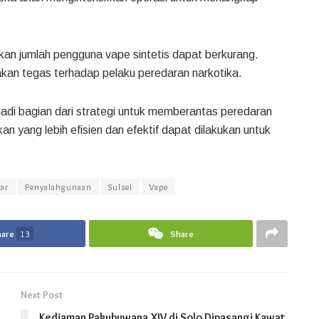
kan jumlah pengguna vape sintetis dapat berkurang.
kan tegas terhadap pelaku peredaran narkotika.
adi bagian dari strategi untuk memberantas peredaran
kan yang lebih efisien dan efektif dapat dilakukan untuk
jar
Penyalahgunaan
Sulsel
Vape
hare
13
Share
Next Post
Kediaman Pakubuwana XIV di Solo Dipasangi Kawat