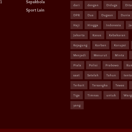
1
Sepakbola
dari
dengan
Diduga
Dit
Sport Lain
DPR
Dua
Dugaan
Dunia
Haji
Hingga
Indonesia
Ja
Jakarta
Kasus
Kebakaran
Kejagung
Korban
Korupsi
Menjadi
Menurut
Minta
Piala
Polisi
Prabowo
Ru
saat
Setelah
Tahun
tent
Terkait
Tersangka
Tewas
Tiga
Timnas
untuk
Warg
yang