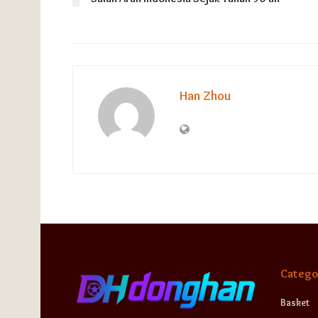
Han Zhou
Catego
Basket