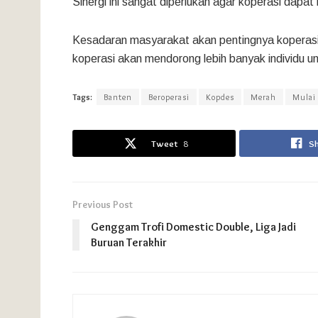
Sinergi ini sangat diperlukan agar koperasi dapat 
Kesadaran masyarakat akan pentingnya koperasi j
koperasi akan mendorong lebih banyak individu un
Tags:
Banten
Beroperasi
Kopdes
Merah
Mulai
Tweet
8
S
Previous Post
Genggam Trofi Domestic Double, Liga Jadi
Buruan Terakhir