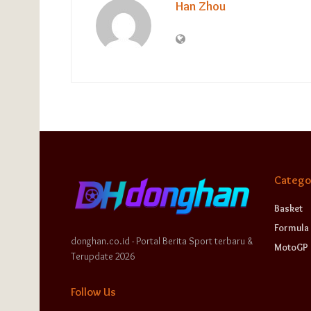
Han Zhou
Catego
Basket
Formula 
donghan.co.id - Portal Berita Sport terbaru &
MotoGP
Terupdate 2026
Follow Us