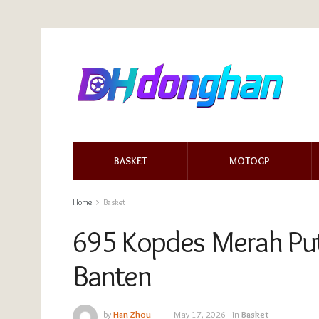
BASKET
MOTOGP
Home
Basket
695 Kopdes Merah Puti
Banten
by
Han Zhou
May 17, 2026
in
Basket