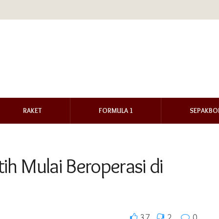
RAKET
FORMULA 1
SEPAKBO
h Mulai Beroperasi di
37
2
0