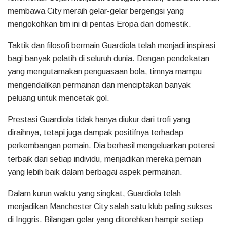
membawa City meraih gelar-gelar bergengsi yang
mengokohkan tim ini di pentas Eropa dan domestik.
Taktik dan filosofi bermain Guardiola telah menjadi inspirasi
bagi banyak pelatih di seluruh dunia. Dengan pendekatan
yang mengutamakan penguasaan bola, timnya mampu
mengendalikan permainan dan menciptakan banyak
peluang untuk mencetak gol.
Prestasi Guardiola tidak hanya diukur dari trofi yang
diraihnya, tetapi juga dampak positifnya terhadap
perkembangan pemain. Dia berhasil mengeluarkan potensi
terbaik dari setiap individu, menjadikan mereka pemain
yang lebih baik dalam berbagai aspek permainan.
Dalam kurun waktu yang singkat, Guardiola telah
menjadikan Manchester City salah satu klub paling sukses
di Inggris. Bilangan gelar yang ditorehkan hampir setiap