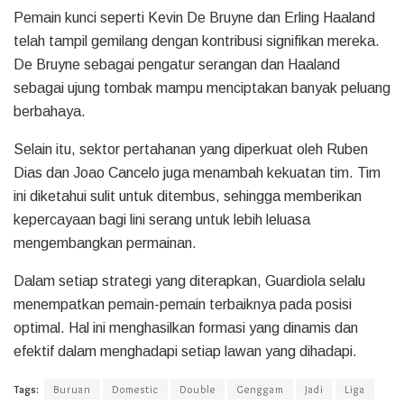
Pemain kunci seperti Kevin De Bruyne dan Erling Haaland
telah tampil gemilang dengan kontribusi signifikan mereka.
De Bruyne sebagai pengatur serangan dan Haaland
sebagai ujung tombak mampu menciptakan banyak peluang
berbahaya.
Selain itu, sektor pertahanan yang diperkuat oleh Ruben
Dias dan Joao Cancelo juga menambah kekuatan tim. Tim
ini diketahui sulit untuk ditembus, sehingga memberikan
kepercayaan bagi lini serang untuk lebih leluasa
mengembangkan permainan.
Dalam setiap strategi yang diterapkan, Guardiola selalu
menempatkan pemain-pemain terbaiknya pada posisi
optimal. Hal ini menghasilkan formasi yang dinamis dan
efektif dalam menghadapi setiap lawan yang dihadapi.
Tags:
Buruan
Domestic
Double
Genggam
Jadi
Liga