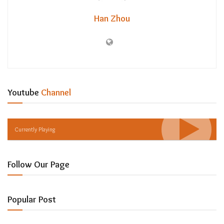
Han Zhou
Youtube
Channel
Currently Playing
Follow Our Page
Popular Post