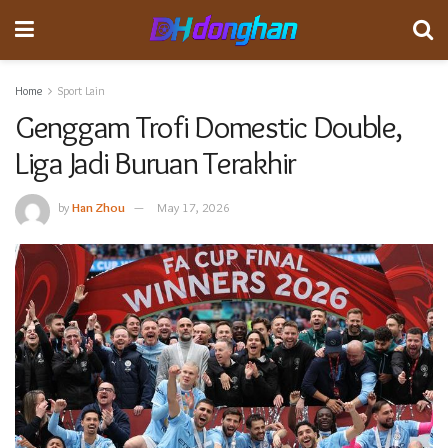
Home
Sport Lain
Genggam Trofi Domestic Double,
Liga Jadi Buruan Terakhir
by
Han Zhou
May 17, 2026