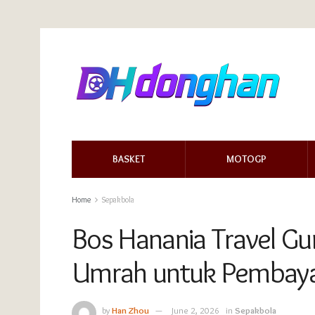
BASKET
MOTOGP
Home
Sepakbola
Bos Hanania Travel G
Umrah untuk Pembayar
by
Han Zhou
June 2, 2026
in
Sepakbola