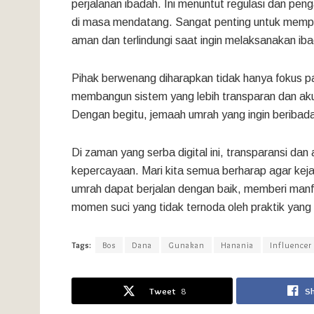
perjalanan ibadah. Ini menuntut regulasi dan pe
di masa mendatang. Sangat penting untuk mem
aman dan terlindungi saat ingin melaksanakan ib
Pihak berwenang diharapkan tidak hanya fokus pa
membangun sistem yang lebih transparan dan aku
Dengan begitu, jemaah umrah yang ingin beribad
Di zaman yang serba digital ini, transparansi da
kepercayaan. Mari kita semua berharap agar kejad
umrah dapat berjalan dengan baik, memberi man
momen suci yang tidak ternoda oleh praktik yan
Tags:
Bos
Dana
Gunakan
Hanania
Influencer
Tweet
8
S