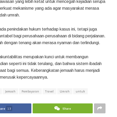
ngawasan yang lebih ketat untuk mencegah kejadian serupa
perkuat mekanisme yang ada agar masyarakat merasa
adah umrah.
da penindakan hukum terhadap kasus ini, tetapi juga
ntabel bagi perusahaan-perusahaan di bidang perjalanan.
ah dengan tenang akan merasa nyaman dan terlindungi.
n akuntabilitas merupakan kunci untuk membangun
ian seperti ini tidak terulang, dan bahwa sistem ibadah
faat bagi semua. Keberangkatan jemaah harus menjadi
g merusak kepercayaannya.
Jemaah
Pembayaran
Travel
Umrah
untuk
hare
13
Share