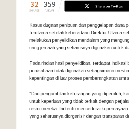
32
359
Share on Twitter
SHARES
VIEWS
Kasus dugaan penipuan dan penggelapan dana per
terutama setelah keberadaan Direktur Utama seb
melakukan penyelidikan mendalam yang mengungk
uang jemaah yang seharusnya digunakan untuk ib
Pada rincian hasil penyelidikan, terdapat indikas
perusahaan tidak digunakan sebagaimana mestiny
kepentingan di luar proses pemberangkatan umra
“Dari pengambilan keterangan yang diperoleh, k
untuk keperluan yang tidak terkait dengan perjala
resmi mereka. Ini tentu mencederai kepercayaa
yang seharusnya diorganisir dengan transparan d