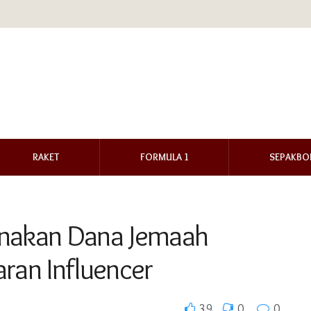
RAKET
FORMULA 1
SEPAKBO
unakan Dana Jemaah
an Influencer
39
0
0