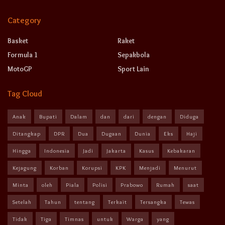
Category
Basket
Raket
Formula 1
Sepakbola
MotoGP
Sport Lain
Tag Cloud
Anak
Bupati
Dalam
dan
dari
dengan
Diduga
Ditangkap
DPR
Dua
Dugaan
Dunia
Eks
Haji
Hingga
Indonesia
Jadi
Jakarta
Kasus
Kebakaran
Kejagung
Korban
Korupsi
KPK
Menjadi
Menurut
Minta
oleh
Piala
Polisi
Prabowo
Rumah
saat
Setelah
Tahun
tentang
Terkait
Tersangka
Tewas
Tidak
Tiga
Timnas
untuk
Warga
yang