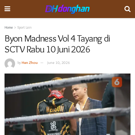
Home
Sport Lain
Byon Madness Vol 4 Tayang di
SCTV Rabu 10 Juni 2026
by
Han Zhou
June 10, 2026