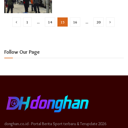
1
…
14
15
16
…
20
Follow Our Page
donghan.co.id - Portal Berita Sport terbaru & Terupdate 2026