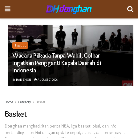
Basket
Wacana Pilkada Tanpa Wakil, Golkar
Ingatkan Pengganti Kepala Daerah di
Indonesia
BY
HAN ZHOU
AUGUST 7, 2026
Home
Category
Basket
Basket
Donghan
menghadirkan berita NBA, liga basket lokal, dan info
pertandingan terkini dengan update cepat, akurat, dan terpercaya.