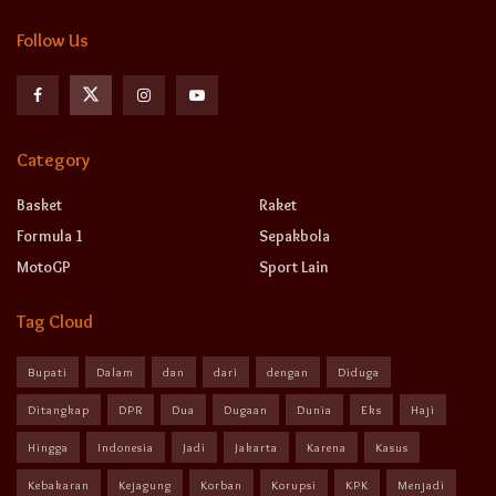
Follow Us
Category
Basket
Raket
Formula 1
Sepakbola
MotoGP
Sport Lain
Tag Cloud
Bupati
Dalam
dan
dari
dengan
Diduga
Ditangkap
DPR
Dua
Dugaan
Dunia
Eks
Haji
Hingga
Indonesia
Jadi
Jakarta
Karena
Kasus
Kebakaran
Kejagung
Korban
Korupsi
KPK
Menjadi