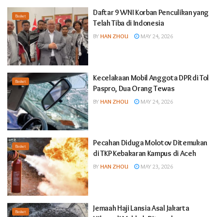
Daftar 9 WNI Korban Penculikan yang
Basket
Telah Tiba di Indonesia
BY
HAN ZHOU
MAY 24, 2026
Kecelakaan Mobil Anggota DPR di Tol
Basket
Paspro, Dua Orang Tewas
BY
HAN ZHOU
MAY 24, 2026
Pecahan Diduga Molotov Ditemukan
Basket
di TKP Kebakaran Kampus di Aceh
BY
HAN ZHOU
MAY 23, 2026
Jemaah Haji Lansia Asal Jakarta
Basket