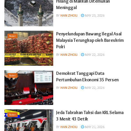
Hilang di Makkah Ditemukan
Meninggal
BY
HAN ZHOU
MAY 23, 2026
Penyelundupan Bawang Ilegal Asal
Basket
Malaysia Terungkap oleh Bareskrim
Polri
BY
HAN ZHOU
MAY 22, 2026
Demokrat Tanggapi Data
Basket
Pertumbuhan Ekonomi 35 Persen
BY
HAN ZHOU
MAY 22, 2026
Jeda Tabrakan Taksi dan KRL Selama
Basket
3 Menit 43 Detik
BY
HAN ZHOU
MAY 21, 2026