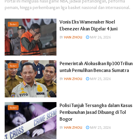
Portal ini mengulas hasil game
NBA
, jadwal pertandingan, performa
pemain, hingga perkembangan liga basket nasional dan internasional.
Vonis Eks Wamenaker Noel
Basket
Ebenezer Akan Digelar 4 Juni
BY
HAN ZHOU
MAY 26, 2026
Pemerintah Alokasikan Rp100 Triliun
Basket
untuk Pemulihan Bencana Sumatra
BY
HAN ZHOU
MAY 25, 2026
Polisi Tunjuk Tersangka dalam Kasus
Basket
Pembunuhan Jasad Dibuang di Tol
Bogor
BY
HAN ZHOU
MAY 25, 2026