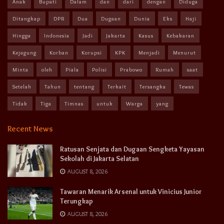
Anak
Bupati
Dalam
dan
dari
dengan
Diduga
Ditangkap
DPR
Dua
Dugaan
Dunia
Eks
Haji
Hingga
Indonesia
Jadi
Jakarta
Kasus
Kebakaran
Kejagung
Korban
Korupsi
KPK
Menjadi
Menurut
Minta
oleh
Piala
Polisi
Prabowo
Rumah
saat
Setelah
Tahun
tentang
Terkait
Tersangka
Tewas
Tidak
Tiga
Timnas
untuk
Warga
yang
Recent News
Ratusan Senjata dan Dugaan Sengketa Yayasan
Sekolah di Jakarta Selatan
AUGUST 8, 2026
Tawaran Menarik Arsenal untuk Vinicius Junior
Terungkap
AUGUST 8, 2026