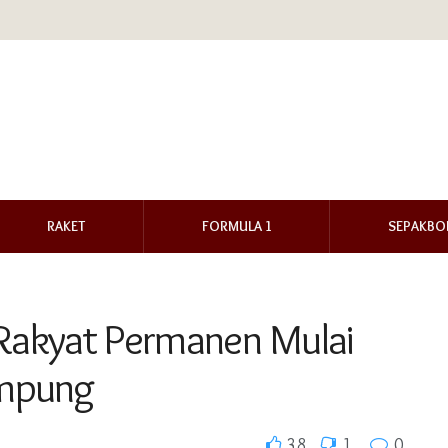
RAKET
FORMULA 1
SEPAKBO
 Rakyat Permanen Mulai
ampung
38
1
0