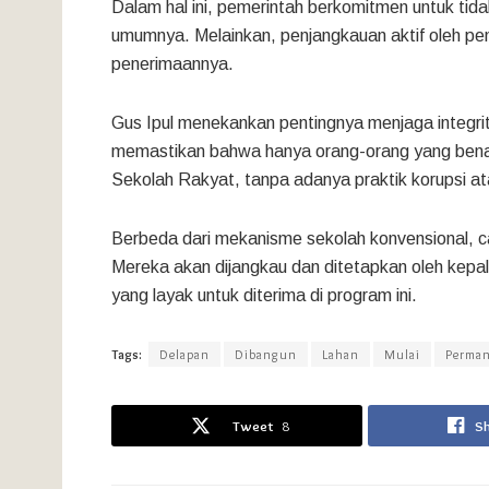
Dalam hal ini, pemerintah berkomitmen untuk tid
umumnya. Melainkan, penjangkauan aktif oleh pe
penerimaannya.
Gus Ipul menekankan pentingnya menjaga integrit
memastikan bahwa hanya orang-orang yang ben
Sekolah Rakyat, tanpa adanya praktik korupsi ata
Berbeda dari mekanisme sekolah konvensional, ca
Mereka akan dijangkau dan ditetapkan oleh kep
yang layak untuk diterima di program ini.
Tags:
Delapan
Dibangun
Lahan
Mulai
Perma
Tweet
8
S