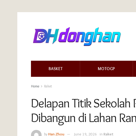
BASKET
MOTOGP
Home
Raket
Delapan Titik Sekolah
Dibangun di Lahan R
by
Han Zhou
June 19, 2026
in
Raket