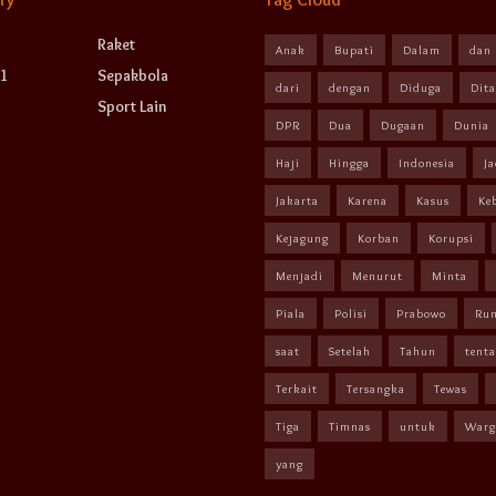
Raket
Anak
Bupati
Dalam
dan
1
Sepakbola
dari
dengan
Diduga
Dit
Sport Lain
DPR
Dua
Dugaan
Dunia
Haji
Hingga
Indonesia
Ja
Jakarta
Karena
Kasus
Ke
Kejagung
Korban
Korupsi
Menjadi
Menurut
Minta
Piala
Polisi
Prabowo
Ru
saat
Setelah
Tahun
tent
Terkait
Tersangka
Tewas
Tiga
Timnas
untuk
Warg
yang