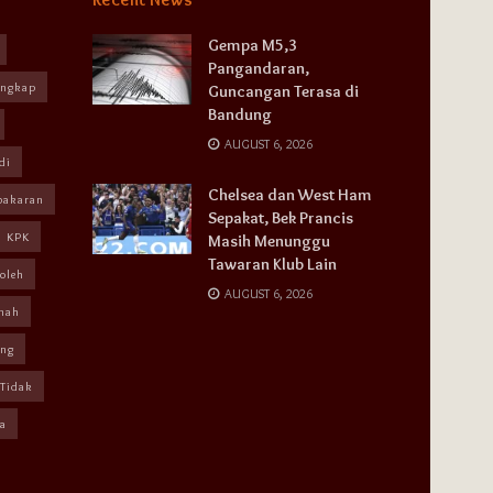
Gempa M5,3
Pangandaran,
angkap
Guncangan Terasa di
Bandung
AUGUST 6, 2026
di
Chelsea dan West Ham
bakaran
Sepakat, Bek Prancis
KPK
Masih Menunggu
Tawaran Klub Lain
oleh
AUGUST 6, 2026
mah
ang
Tidak
a