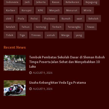
Indonesia
Jadi
Jakarta
Kasus
Kebakaran
Kejagung
Korban
Korupsi
KPK
Menjadi
Menurut
Minta
oleh
Piala
Polisi
Prabowo
Rumah
saat
Sekolah
Setelah
Tahun
tentang
Terkait
Tersangka
Tewas
Tidak
Tiga
Timnas
untuk
Warga
yang
Recent News
Tembok Pembatas Sekolah Dasar di Sleman Roboh
Timpa Peserta Jalan Sehat dan Menyebabkan 10
Luka
AUGUST 9, 2026
Usaha Kebangkitan Veda Ega Pratama
AUGUST 9, 2026