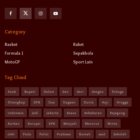
Category
Basket
Raket
Formula 1
Sepakbola
MotoGP
Sport Lain
Tag Cloud
Anak
Bupati
Dalam
dan
dari
dengan
Diduga
Ditangkap
DPR
Dua
Dugaan
Dunia
Haji
Hingga
Indonesia
Jadi
Jakarta
Kasus
Kebakaran
Kejagung
Korban
Korupsi
KPK
Menjadi
Menurut
Minta
oleh
Piala
Polisi
Prabowo
Rumah
saat
Sekolah