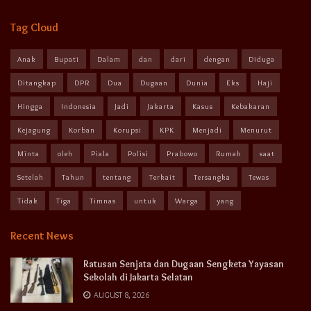
Tag Cloud
Anak
Bupati
Dalam
dan
dari
dengan
Diduga
Ditangkap
DPR
Dua
Dugaan
Dunia
Eks
Haji
Hingga
Indonesia
Jadi
Jakarta
Kasus
Kebakaran
Kejagung
Korban
Korupsi
KPK
Menjadi
Menurut
Minta
oleh
Piala
Polisi
Prabowo
Rumah
saat
Setelah
Tahun
tentang
Terkait
Tersangka
Tewas
Tidak
Tiga
Timnas
untuk
Warga
yang
Recent News
Ratusan Senjata dan Dugaan Sengketa Yayasan
Sekolah di Jakarta Selatan
AUGUST 8, 2026