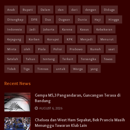
Anak
Bupati
Dalam
dan
dari
dengan
Diduga
Ditangkap
DPR
Dua
Dugaan
Dunia
Haji
Hingga
Indonesia
Jadi
Jakarta
Karena
Kasus
Kebakaran
Kejagung
Korban
Korupsi
KPK
Menjadi
Menurut
Minta
oleh
Piala
Polisi
Prabowo
Rumah
saat
Setelah
Tahun
tentang
Terkait
Tersangka
Tewas
Tidak
Tiga
Timnas
untuk
Warga
yang
Recent News
Gempa M5,3 Pangandaran, Guncangan Terasa di
Bandung
AUGUST 6, 2026
Chelsea dan West Ham Sepakat, Bek Prancis Masih
Menunggu Tawaran Klub Lain