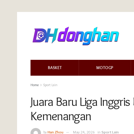
BASKET
MOTOGP
Home
Sport Lain
Juara Baru Liga Inggri
Kemenangan
by
Han Zhou
May 24, 2026
in
Sport Lain