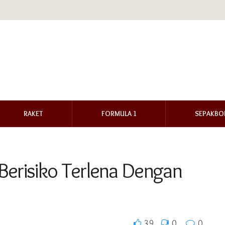
RAKET
FORMULA 1
SEPAKBO
s Berisiko Terlena Dengan
39
0
0