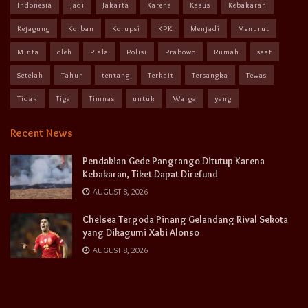
Indonesia
Jadi
Jakarta
Karena
Kasus
Kebakaran
Kejagung
Korban
Korupsi
KPK
Menjadi
Menurut
Minta
oleh
Piala
Polisi
Prabowo
Rumah
saat
Setelah
Tahun
tentang
Terkait
Tersangka
Tewas
Tidak
Tiga
Timnas
untuk
Warga
yang
Recent News
Pendakian Gede Pangrango Ditutup Karena
Kebakaran, Tiket Dapat Direfund
AUGUST 8, 2026
Chelsea Tergoda Pinang Gelandang Rival Sekota
yang Dikagumi Xabi Alonso
AUGUST 8, 2026