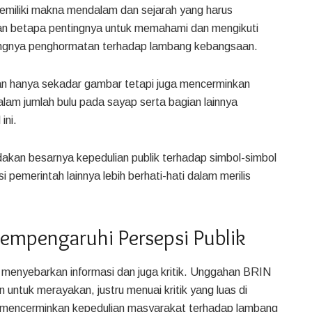
emiliki makna mendalam dan sejarah yang harus
kan betapa pentingnya untuk memahami dan mengikuti
rangnya penghormatan terhadap lambang kebangsaan.
n hanya sekadar gambar tetapi juga mencerminkan
dalam jumlah bulu pada sayap serta bagian lainnya
ini.
an besarnya kepedulian publik terhadap simbol-simbol
pemerintah lainnya lebih berhati-hati dalam merilis
empengaruhi Persepsi Publik
 menyebarkan informasi dan juga kritik. Unggahan BRIN
ntuk merayakan, justru menuai kritik yang luas di
 mencerminkan kepedulian masyarakat terhadap lambang