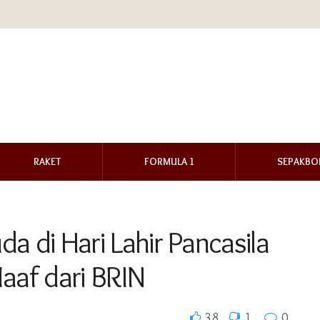
RAKET
FORMULA 1
SEPAKBO
a di Hari Lahir Pancasila
af dari BRIN
38
1
0