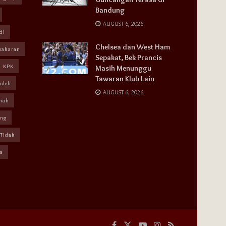
Bandung
AUGUST 6, 2026
di
Chelsea dan West Ham
bakaran
Sepakat, Bek Prancis
KPK
Masih Menunggu
Tawaran Klub Lain
oleh
AUGUST 6, 2026
mah
ang
Tidak
a