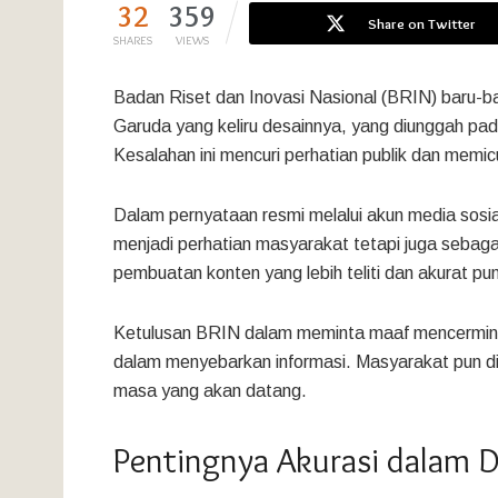
32
359
Share on Twitter
SHARES
VIEWS
Badan Riset dan Inovasi Nasional (BRIN) baru-b
Garuda yang keliru desainnya, yang diunggah pada
Kesalahan ini mencuri perhatian publik dan memicu
Dalam pernyataan resmi melalui akun media sosi
menjadi perhatian masyarakat tetapi juga sebagai
pembuatan konten yang lebih teliti dan akurat pun d
Ketulusan BRIN dalam meminta maaf mencermin
dalam menyebarkan informasi. Masyarakat pun di
masa yang akan datang.
Pentingnya Akurasi dalam 