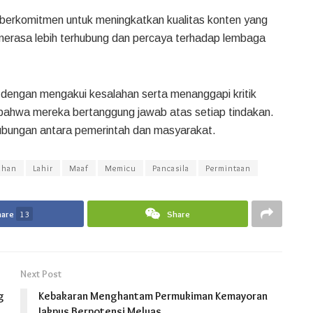
berkomitmen untuk meningkatkan kualitas konten yang
 merasa lebih terhubung dan percaya terhadap lembaga
n dengan mengakui kesalahan serta menanggapi kritik
 bahwa mereka bertanggung jawab atas setiap tindakan.
hubungan antara pemerintah dan masyarakat.
ahan
Lahir
Maaf
Memicu
Pancasila
Permintaan
hare
13
Share
Next Post
g
Kebakaran Menghantam Permukiman Kemayoran
Jakpus Berpotensi Meluas