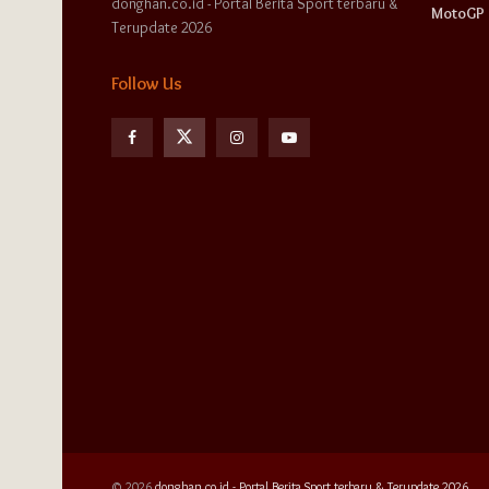
donghan.co.id - Portal Berita Sport terbaru &
MotoGP
Terupdate 2026
Follow Us
© 2026
donghan.co.id - Portal Berita Sport terbaru & Terupdate 2026.