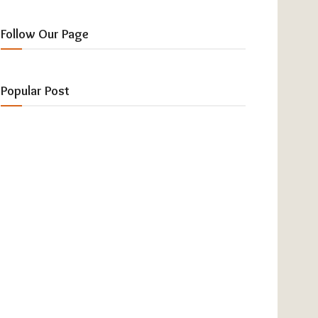
Follow Our Page
Popular Post