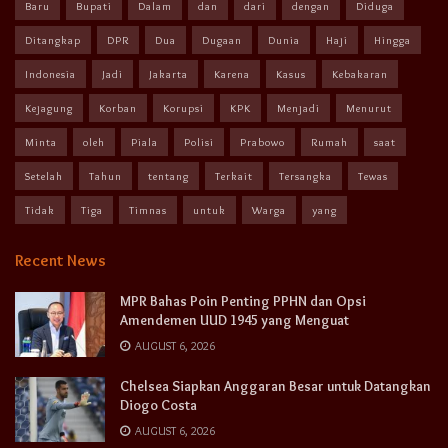
Baru
Bupati
Dalam
dan
dari
dengan
Diduga
Ditangkap
DPR
Dua
Dugaan
Dunia
Haji
Hingga
Indonesia
Jadi
Jakarta
Karena
Kasus
Kebakaran
Kejagung
Korban
Korupsi
KPK
Menjadi
Menurut
Minta
oleh
Piala
Polisi
Prabowo
Rumah
saat
Setelah
Tahun
tentang
Terkait
Tersangka
Tewas
Tidak
Tiga
Timnas
untuk
Warga
yang
Recent News
MPR Bahas Poin Penting PPHN dan Opsi
Amendemen UUD 1945 yang Menguat
AUGUST 6, 2026
Chelsea Siapkan Anggaran Besar untuk Datangkan
Diogo Costa
AUGUST 6, 2026