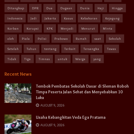
Ditangkap
DPR
Dua
Dugaan
Dunia
Haji
Hingga
Indonesia
Jadi
Jakarta
Kasus
Kebakaran
Kejagung
Korban
Korupsi
KPK
Menjadi
Menurut
Minta
oleh
Piala
Polisi
Prabowo
Rumah
saat
Sekolah
Setelah
Tahun
tentang
Terkait
Tersangka
Tewas
Tidak
Tiga
Timnas
untuk
Warga
yang
Recent News
Tembok Pembatas Sekolah Dasar di Sleman Roboh
Timpa Peserta Jalan Sehat dan Menyebabkan 10
Luka
AUGUST 9, 2026
Usaha Kebangkitan Veda Ega Pratama
AUGUST 9, 2026