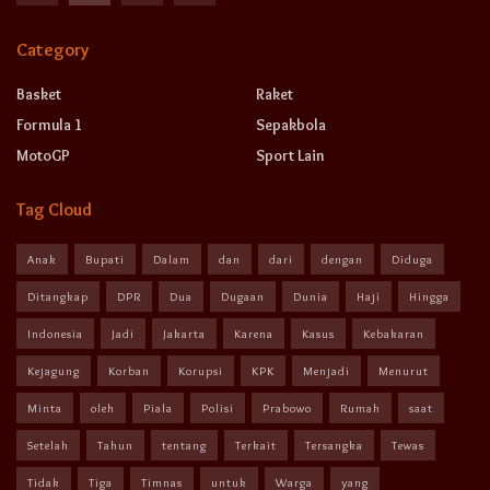
Category
Basket
Raket
Formula 1
Sepakbola
MotoGP
Sport Lain
Tag Cloud
Anak
Bupati
Dalam
dan
dari
dengan
Diduga
Ditangkap
DPR
Dua
Dugaan
Dunia
Haji
Hingga
Indonesia
Jadi
Jakarta
Karena
Kasus
Kebakaran
Kejagung
Korban
Korupsi
KPK
Menjadi
Menurut
Minta
oleh
Piala
Polisi
Prabowo
Rumah
saat
Setelah
Tahun
tentang
Terkait
Tersangka
Tewas
Tidak
Tiga
Timnas
untuk
Warga
yang