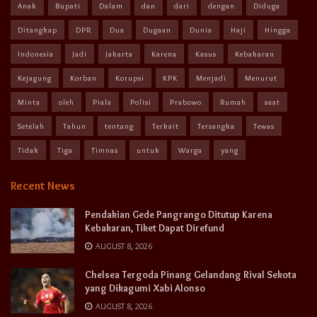
Anak
Bupati
Dalam
dan
dari
dengan
Diduga
Ditangkap
DPR
Dua
Dugaan
Dunia
Haji
Hingga
Indonesia
Jadi
Jakarta
Karena
Kasus
Kebakaran
Kejagung
Korban
Korupsi
KPK
Menjadi
Menurut
Minta
oleh
Piala
Polisi
Prabowo
Rumah
saat
Setelah
Tahun
tentang
Terkait
Tersangka
Tewas
Tidak
Tiga
Timnas
untuk
Warga
yang
Recent News
Pendakian Gede Pangrango Ditutup Karena
Kebakaran, Tiket Dapat Direfund
AUGUST 8, 2026
Chelsea Tergoda Pinang Gelandang Rival Sekota
yang Dikagumi Xabi Alonso
AUGUST 8, 2026