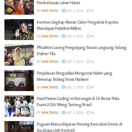
Pembebasan Lahan Hutan
BY
HAN ZHOU
JULY 1, 2026
0
Kemhan Ungkap Alasan Calon Pengelola Kopdes
Mendapat Pelatihan Militer
BY
HAN ZHOU
JULY 1, 2026
0
PN Jaktim Larang Pengunjung Siaran Langsung Sidang
Dokter Tifa
BY
HAN ZHOU
JULY 1, 2026
0
Penjelasan Pengadilan Mengenai Hakim yang
Menutup Sidang Vonis Nadiem
BY
HAN ZHOU
JULY 1, 2026
0
Hasil Pantai Gading vs Norwegia di 16 Besar Piala
Dunia 2026 Viking Tantang Brasil
BY
HAN ZHOU
JULY 1, 2026
0
Dugaan Massa Bayaran Pancing Kericuhan Demo di
Surabaya oleh KontraS