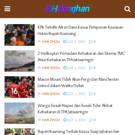
KPK Selidiki Aliran Dana Kasus Pelepasan Kawasan
Hutan Bupati Kuansing
BY
HAN ZHOU
JULY 2, 2026
0
2 Helikopter Pemadam Kebakaran dan Skema TMC
Atasi Kebakaran TPA Jatiwaringin
BY
HAN ZHOU
JULY 1, 2026
0
Mason Mount Tidak Akan Pergi dari Manchester
United dalam Waktu Dekat
BY
HAN ZHOU
JULY 1, 2026
0
Warga Sesak Napas dan Susah Tidur Akibat
Kebakaran di TPA Jatiwaringin
BY
HAN ZHOU
JULY 1, 2026
0
Bupati Kuansing Terkait Kasus Suap Jabatan dan