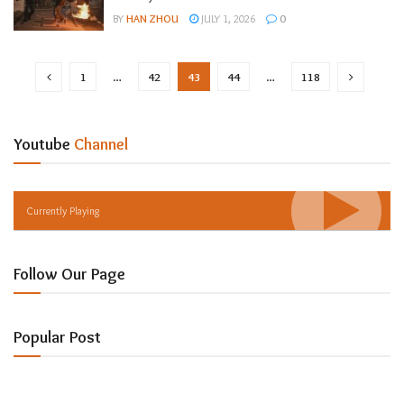
BY
HAN ZHOU
JULY 1, 2026
0
1
…
42
43
44
…
118
Youtube
Channel
Currently Playing
Follow Our Page
Popular Post