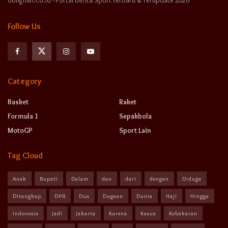
donghan.co.id - Portal Berita Sport terbaru & Terupdate 2026
Follow Us
Category
Basket
Raket
Formula 1
Sepakbola
MotoGP
Sport Lain
Tag Cloud
Anak
Bupati
Dalam
dan
dari
dengan
Diduga
Ditangkap
DPR
Dua
Dugaan
Dunia
Haji
Hingga
Indonesia
Jadi
Jakarta
Karena
Kasus
Kebakaran