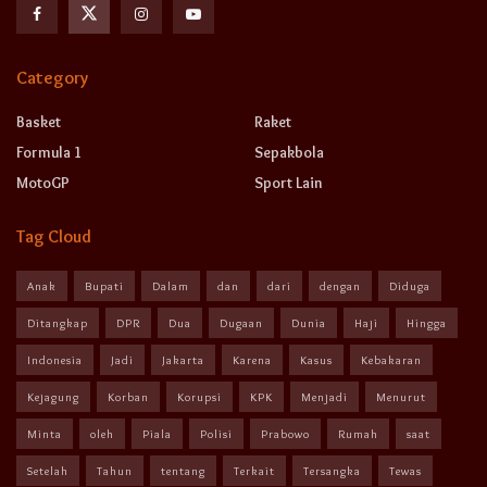
Category
Basket
Raket
Formula 1
Sepakbola
MotoGP
Sport Lain
Tag Cloud
Anak
Bupati
Dalam
dan
dari
dengan
Diduga
Ditangkap
DPR
Dua
Dugaan
Dunia
Haji
Hingga
Indonesia
Jadi
Jakarta
Karena
Kasus
Kebakaran
Kejagung
Korban
Korupsi
KPK
Menjadi
Menurut
Minta
oleh
Piala
Polisi
Prabowo
Rumah
saat
Setelah
Tahun
tentang
Terkait
Tersangka
Tewas