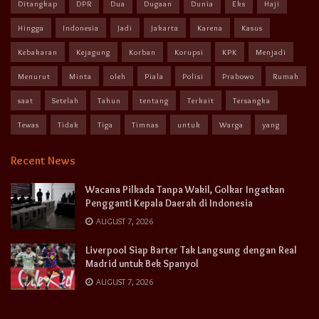
Ditangkap
DPR
Dua
Dugaan
Dunia
Eks
Haji
Hingga
Indonesia
Jadi
Jakarta
Karena
Kasus
Kebakaran
Kejagung
Korban
Korupsi
KPK
Menjadi
Menurut
Minta
oleh
Piala
Polisi
Prabowo
Rumah
saat
Setelah
Tahun
tentang
Terkait
Tersangka
Tewas
Tidak
Tiga
Timnas
untuk
Warga
yang
Recent News
Wacana Pilkada Tanpa Wakil, Golkar Ingatkan
Pengganti Kepala Daerah di Indonesia
AUGUST 7, 2026
Liverpool Siap Barter Tak Langsung dengan Real
Madrid untuk Bek Spanyol
AUGUST 7, 2026