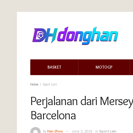
BASKET
MOTOGP
Home
Sport Lain
Perjalanan dari Merse
Barcelona
by
Han Zhou
June 5, 2026
in
Sport Lain