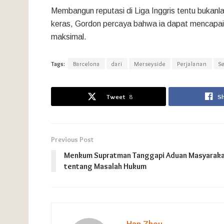
Membangun reputasi di Liga Inggris tentu bukanl
keras, Gordon percaya bahwa ia dapat mencapai 
maksimal.
Tags:
Barcelona
dari
Merseyside
Perjalanan
S
Tweet
8
S
Previous Post
Menkum Supratman Tanggapi Aduan Masyarak
tentang Masalah Hukum
Han Zhou