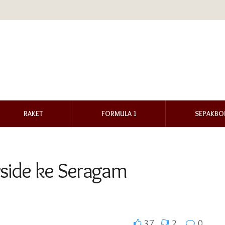
RAKET
FORMULA 1
SEPAKBO
yside ke Seragam
37
2
0