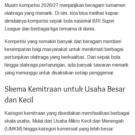
Musim kompetisi 2026/27 menjanjikan beragam turnamen
olahraga yang menarik. Di sini, kita bisa melihat kapan
dimulainya kompetisi sepak bola nasional BRI Super
League dan berbagai liga ternama di dunia.
Kompetisi yang semakin banyak dan beragam memberi
kesempatan bagi masyarakat untuk menikmati berbagai
pertunjukan olahraga yang berkualitas. Dari sepak bola
hingga olahraga pertarungan, ada banyak tawaran menarik
yang menunggu untuk disaksikan setiap penggemar.
Skema Kemitraan untuk Usaha Besar
dan Kecil
Kategori kemitraan yang disediakan memfasilitasi berbagai
skala usaha. Mulai dari Usaha Mikro Kecil dan Menengah
(UMKM) hingga kategori komersial yang lebih besar.