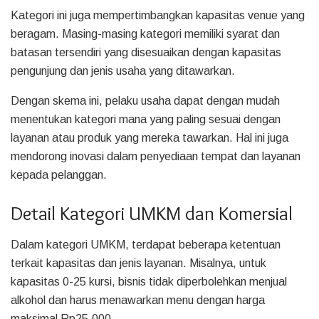
Kategori ini juga mempertimbangkan kapasitas venue yang
beragam. Masing-masing kategori memiliki syarat dan
batasan tersendiri yang disesuaikan dengan kapasitas
pengunjung dan jenis usaha yang ditawarkan.
Dengan skema ini, pelaku usaha dapat dengan mudah
menentukan kategori mana yang paling sesuai dengan
layanan atau produk yang mereka tawarkan. Hal ini juga
mendorong inovasi dalam penyediaan tempat dan layanan
kepada pelanggan.
Detail Kategori UMKM dan Komersial
Dalam kategori UMKM, terdapat beberapa ketentuan
terkait kapasitas dan jenis layanan. Misalnya, untuk
kapasitas 0-25 kursi, bisnis tidak diperbolehkan menjual
alkohol dan harus menawarkan menu dengan harga
maksimal Rp25.000.