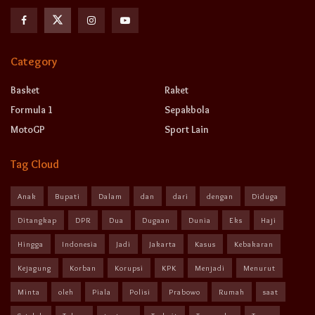
Category
Basket
Raket
Formula 1
Sepakbola
MotoGP
Sport Lain
Tag Cloud
Anak
Bupati
Dalam
dan
dari
dengan
Diduga
Ditangkap
DPR
Dua
Dugaan
Dunia
Eks
Haji
Hingga
Indonesia
Jadi
Jakarta
Kasus
Kebakaran
Kejagung
Korban
Korupsi
KPK
Menjadi
Menurut
Minta
oleh
Piala
Polisi
Prabowo
Rumah
saat