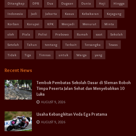
Ditangkap
DPR
Dua
Dugaan
Dunia
Haji
Hingga
Indonesia
Jadi
Jakarta
Kasus
Kebakaran
Kejagung
Korban
Korupsi
KPK
Menjadi
Menurut
Minta
oleh
Piala
Polisi
Prabowo
Rumah
saat
Sekolah
Setelah
Tahun
tentang
Terkait
Tersangka
Tewas
Tidak
Tiga
Timnas
untuk
Warga
yang
Recent News
Tembok Pembatas Sekolah Dasar di Sleman Roboh
Timpa Peserta Jalan Sehat dan Menyebabkan 10
Luka
AUGUST 9, 2026
Usaha Kebangkitan Veda Ega Pratama
AUGUST 9, 2026