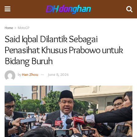
Home
MotoGP
Said Iqbal Dilantik Sebagai
Penasihat Khusus Prabowo untuk
Bidang Buruh
by
Han Zhou
June 8, 2026