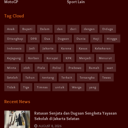
MotoGP
Sport Lain
Tag Cloud
Anak
Bupati
Dalam
dan
dari
dengan
Diduga
Ditangkap
DPR
Dua
Dugaan
Dunia
Haji
Hingga
Indonesia
Jadi
Jakarta
Karena
Kasus
Kebakaran
Kejagung
Korban
Korupsi
KPK
Menjadi
Menurut
Minta
oleh
Piala
Polisi
Prabowo
Rumah
saat
Setelah
Tahun
tentang
Terkait
Tersangka
Tewas
Tidak
Tiga
Timnas
untuk
Warga
yang
Recent News
Ratusan Senjata dan Dugaan Sengketa Yayasan
Sekolah di Jakarta Selatan
AUGUST 8, 2026