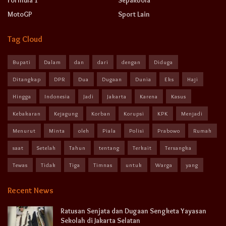
Formula 1
Sepakbola
MotoGP
Sport Lain
Tag Cloud
Bupati
Dalam
dan
dari
dengan
Diduga
Ditangkap
DPR
Dua
Dugaan
Dunia
Eks
Haji
Hingga
Indonesia
Jadi
Jakarta
Karena
Kasus
Kebakaran
Kejagung
Korban
Korupsi
KPK
Menjadi
Menurut
Minta
oleh
Piala
Polisi
Prabowo
Rumah
saat
Setelah
Tahun
tentang
Terkait
Tersangka
Tewas
Tidak
Tiga
Timnas
untuk
Warga
yang
Recent News
Ratusan Senjata dan Dugaan Sengketa Yayasan
Sekolah di Jakarta Selatan