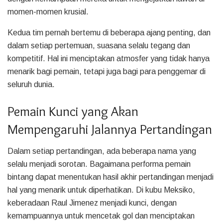
momen-momen krusial.
Kedua tim pernah bertemu di beberapa ajang penting, dan
dalam setiap pertemuan, suasana selalu tegang dan
kompetitif. Hal ini menciptakan atmosfer yang tidak hanya
menarik bagi pemain, tetapi juga bagi para penggemar di
seluruh dunia.
Pemain Kunci yang Akan
Mempengaruhi Jalannya Pertandingan
Dalam setiap pertandingan, ada beberapa nama yang
selalu menjadi sorotan. Bagaimana performa pemain
bintang dapat menentukan hasil akhir pertandingan menjadi
hal yang menarik untuk diperhatikan. Di kubu Meksiko,
keberadaan Raul Jimenez menjadi kunci, dengan
kemampuannya untuk mencetak gol dan menciptakan