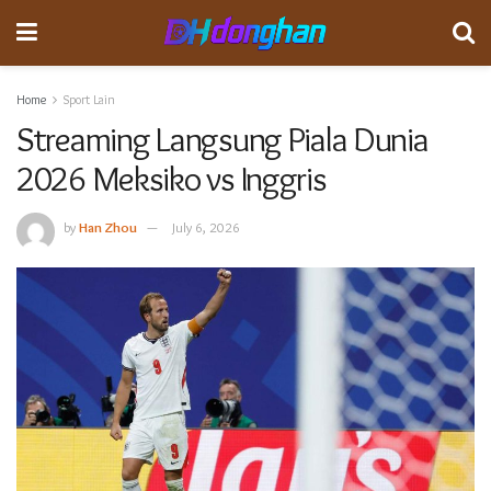
Home
Sport Lain
Streaming Langsung Piala Dunia
2026 Meksiko vs Inggris
by
Han Zhou
July 6, 2026