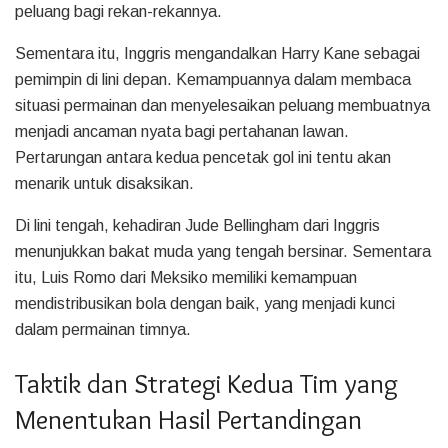
peluang bagi rekan-rekannya.
Sementara itu, Inggris mengandalkan Harry Kane sebagai
pemimpin di lini depan. Kemampuannya dalam membaca
situasi permainan dan menyelesaikan peluang membuatnya
menjadi ancaman nyata bagi pertahanan lawan.
Pertarungan antara kedua pencetak gol ini tentu akan
menarik untuk disaksikan.
Di lini tengah, kehadiran Jude Bellingham dari Inggris
menunjukkan bakat muda yang tengah bersinar. Sementara
itu, Luis Romo dari Meksiko memiliki kemampuan
mendistribusikan bola dengan baik, yang menjadi kunci
dalam permainan timnya.
Taktik dan Strategi Kedua Tim yang
Menentukan Hasil Pertandingan