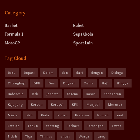
Category
Basket
Raket
Formula 1
Sepakbola
MotoGP
Sport Lain
Tag Cloud
Baru
Bupati
Dalam
dan
dari
dengan
Diduga
Ditangkap
DPR
Dua
Dugaan
Dunia
Haji
Hingga
Indonesia
Jadi
Jakarta
Karena
Kasus
Kebakaran
Kejagung
Korban
Korupsi
KPK
Menjadi
Menurut
Minta
oleh
Piala
Polisi
Prabowo
Rumah
saat
Setelah
Tahun
tentang
Terkait
Tersangka
Tewas
Tidak
Tiga
Timnas
untuk
Warga
yang