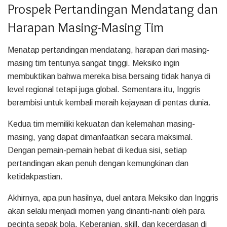
Prospek Pertandingan Mendatang dan
Harapan Masing-Masing Tim
Menatap pertandingan mendatang, harapan dari masing-
masing tim tentunya sangat tinggi. Meksiko ingin
membuktikan bahwa mereka bisa bersaing tidak hanya di
level regional tetapi juga global. Sementara itu, Inggris
berambisi untuk kembali meraih kejayaan di pentas dunia.
Kedua tim memiliki kekuatan dan kelemahan masing-
masing, yang dapat dimanfaatkan secara maksimal.
Dengan pemain-pemain hebat di kedua sisi, setiap
pertandingan akan penuh dengan kemungkinan dan
ketidakpastian.
Akhirnya, apa pun hasilnya, duel antara Meksiko dan Inggris
akan selalu menjadi momen yang dinanti-nanti oleh para
pecinta sepak bola. Keberanian, skill, dan kecerdasan di