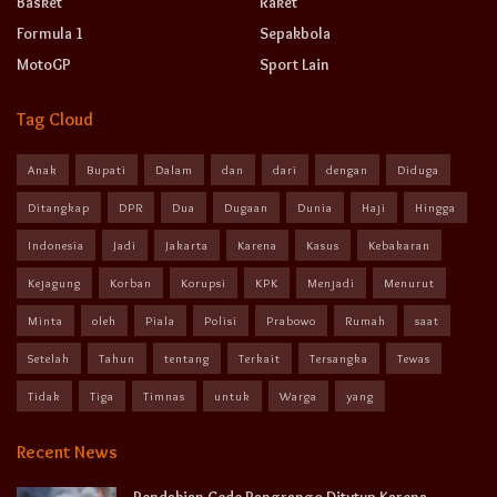
Basket
Raket
Formula 1
Sepakbola
MotoGP
Sport Lain
Tag Cloud
Anak
Bupati
Dalam
dan
dari
dengan
Diduga
Ditangkap
DPR
Dua
Dugaan
Dunia
Haji
Hingga
Indonesia
Jadi
Jakarta
Karena
Kasus
Kebakaran
Kejagung
Korban
Korupsi
KPK
Menjadi
Menurut
Minta
oleh
Piala
Polisi
Prabowo
Rumah
saat
Setelah
Tahun
tentang
Terkait
Tersangka
Tewas
Tidak
Tiga
Timnas
untuk
Warga
yang
Recent News