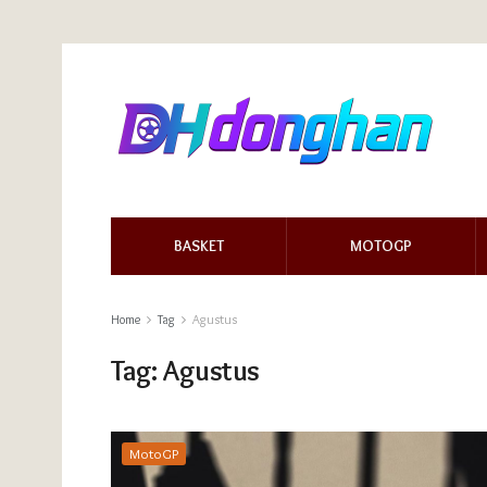
BASKET
MOTOGP
Home
Tag
Agustus
Tag:
Agustus
MotoGP