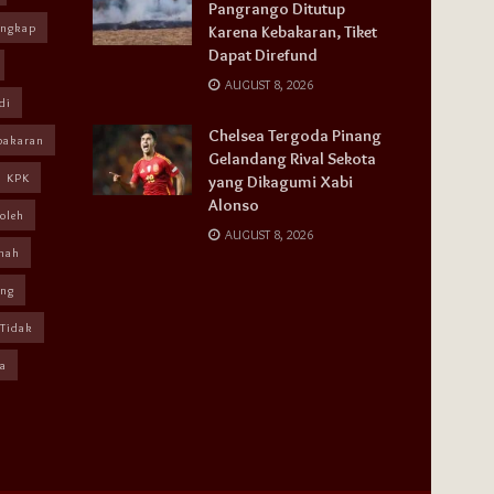
Pangrango Ditutup
angkap
Karena Kebakaran, Tiket
Dapat Direfund
AUGUST 8, 2026
di
Chelsea Tergoda Pinang
bakaran
Gelandang Rival Sekota
KPK
yang Dikagumi Xabi
Alonso
oleh
AUGUST 8, 2026
mah
ang
Tidak
a