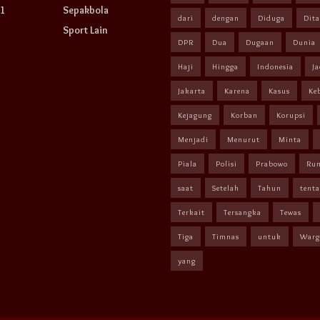
1
Sepakbola
dari
dengan
Diduga
Dit
Sport Lain
DPR
Dua
Dugaan
Dunia
Haji
Hingga
Indonesia
Ja
Jakarta
Karena
Kasus
Ke
Kejagung
Korban
Korupsi
Menjadi
Menurut
Minta
Piala
Polisi
Prabowo
Ru
saat
Setelah
Tahun
tent
Terkait
Tersangka
Tewas
Tiga
Timnas
untuk
Warg
yang