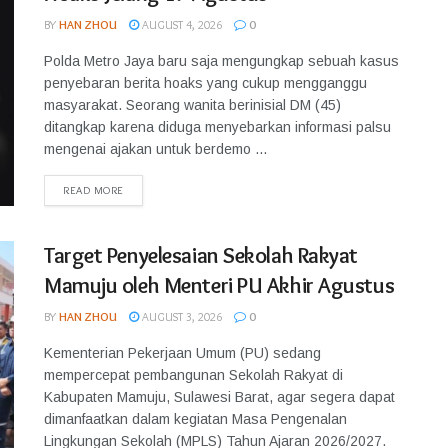
BY
HAN ZHOU
AUGUST 4, 2026
0
Polda Metro Jaya baru saja mengungkap sebuah kasus
penyebaran berita hoaks yang cukup mengganggu
masyarakat. Seorang wanita berinisial DM (45)
ditangkap karena diduga menyebarkan informasi palsu
mengenai ajakan untuk berdemo ...
READ MORE
Target Penyelesaian Sekolah Rakyat
Mamuju oleh Menteri PU Akhir Agustus
BY
HAN ZHOU
AUGUST 3, 2026
0
Kementerian Pekerjaan Umum (PU) sedang
mempercepat pembangunan Sekolah Rakyat di
Kabupaten Mamuju, Sulawesi Barat, agar segera dapat
dimanfaatkan dalam kegiatan Masa Pengenalan
Lingkungan Sekolah (MPLS) Tahun Ajaran 2026/2027.