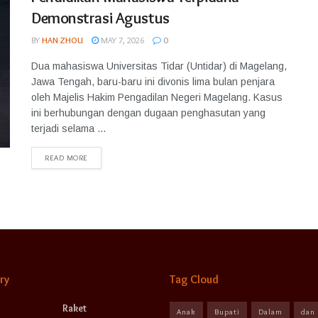
Demonstrasi Agustus
BY
HAN ZHOU
MAY 7, 2026
0
Dua mahasiswa Universitas Tidar (Untidar) di Magelang,
Jawa Tengah, baru-baru ini divonis lima bulan penjara
oleh Majelis Hakim Pengadilan Negeri Magelang. Kasus
ini berhubungan dengan dugaan penghasutan yang
terjadi selama ...
READ MORE
ry
Tag Cloud
Raket
Anak
Bupati
Dalam
dan