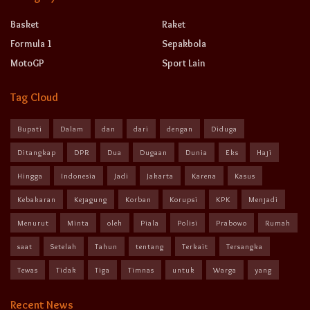
Basket
Raket
Formula 1
Sepakbola
MotoGP
Sport Lain
Tag Cloud
Bupati
Dalam
dan
dari
dengan
Diduga
Ditangkap
DPR
Dua
Dugaan
Dunia
Eks
Haji
Hingga
Indonesia
Jadi
Jakarta
Karena
Kasus
Kebakaran
Kejagung
Korban
Korupsi
KPK
Menjadi
Menurut
Minta
oleh
Piala
Polisi
Prabowo
Rumah
saat
Setelah
Tahun
tentang
Terkait
Tersangka
Tewas
Tidak
Tiga
Timnas
untuk
Warga
yang
Recent News