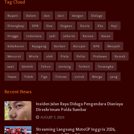
Tag Cloud
Bupati
Dalam
dan
dari
dengan
Diduga
Ditangkap
DPR
Dua
Dugaan
Dunia
Eks
Haji
Hingga
Indonesia
Jadi
Jakarta
Karena
Kasus
Kebakaran
Kejagung
Korban
Korupsi
KPK
Menjadi
Menurut
Minta
oleh
Piala
Polisi
Prabowo
Rumah
saat
Setelah
Tahun
tentang
Terkait
Tersangka
Tewas
Tidak
Tiga
Timnas
untuk
Warga
yang
Recent News
Insiden Jalan Raya Diduga Pengendara Dianiaya
Direskrimum Polda Sumbar
AUGUST 7, 2026
Streaming Langsung MotoGP Inggris 2026,