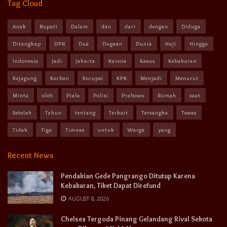
Tag Cloud
Anak
Bupati
Dalam
dan
dari
dengan
Diduga
Ditangkap
DPR
Dua
Dugaan
Dunia
Haji
Hingga
Indonesia
Jadi
Jakarta
Karena
Kasus
Kebakaran
Kejagung
Korban
Korupsi
KPK
Menjadi
Menurut
Minta
oleh
Piala
Polisi
Prabowo
Rumah
saat
Setelah
Tahun
tentang
Terkait
Tersangka
Tewas
Tidak
Tiga
Timnas
untuk
Warga
yang
Recent News
Pendakian Gede Pangrango Ditutup Karena
Kebakaran, Tiket Dapat Direfund
AUGUST 8, 2026
Chelsea Tergoda Pinang Gelandang Rival Sekota