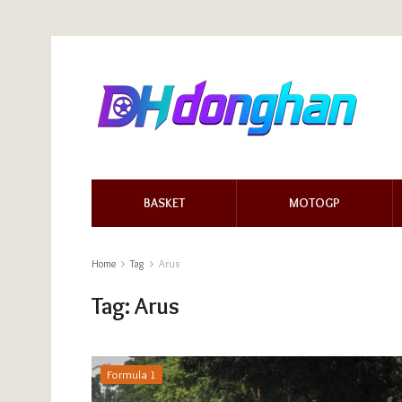
BASKET
MOTOGP
Home
Tag
Arus
Tag:
Arus
Formula 1