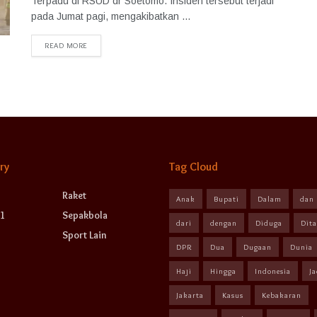
Terpadu di RSUD dr Soetomo. Insiden tersebut terjadi
pada Jumat pagi, mengakibatkan ...
READ MORE
ry
Tag Cloud
Raket
Anak
Bupati
Dalam
dan
1
Sepakbola
dari
dengan
Diduga
Dit
Sport Lain
DPR
Dua
Dugaan
Dunia
Haji
Hingga
Indonesia
Ja
Jakarta
Kasus
Kebakaran