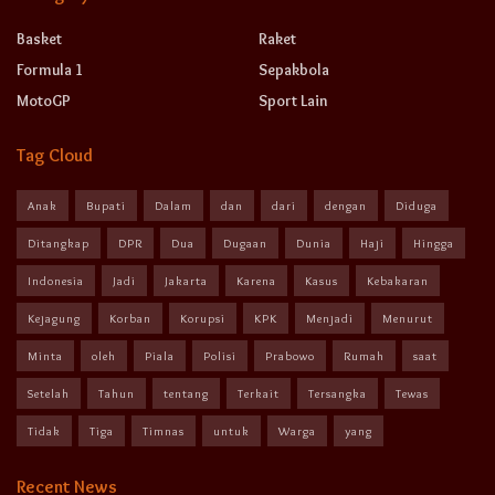
Basket
Raket
Formula 1
Sepakbola
MotoGP
Sport Lain
Tag Cloud
Anak
Bupati
Dalam
dan
dari
dengan
Diduga
Ditangkap
DPR
Dua
Dugaan
Dunia
Haji
Hingga
Indonesia
Jadi
Jakarta
Karena
Kasus
Kebakaran
Kejagung
Korban
Korupsi
KPK
Menjadi
Menurut
Minta
oleh
Piala
Polisi
Prabowo
Rumah
saat
Setelah
Tahun
tentang
Terkait
Tersangka
Tewas
Tidak
Tiga
Timnas
untuk
Warga
yang
Recent News