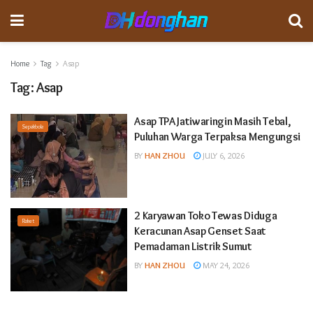
Home
Tag
Asap
Tag:
Asap
Asap TPA Jatiwaringin Masih Tebal,
Sepakbola
Puluhan Warga Terpaksa Mengungsi
BY
HAN ZHOU
JULY 6, 2026
2 Karyawan Toko Tewas Diduga
Raket
Keracunan Asap Genset Saat
Pemadaman Listrik Sumut
BY
HAN ZHOU
MAY 24, 2026