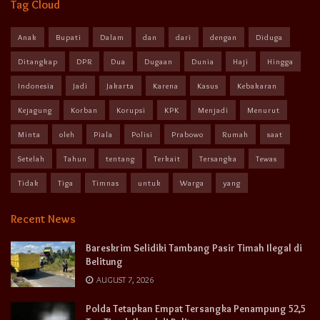
Tag Cloud
Anak
Bupati
Dalam
dan
dari
dengan
Diduga
Ditangkap
DPR
Dua
Dugaan
Dunia
Haji
Hingga
Indonesia
Jadi
Jakarta
Karena
Kasus
Kebakaran
Kejagung
Korban
Korupsi
KPK
Menjadi
Menurut
Minta
oleh
Piala
Polisi
Prabowo
Rumah
saat
Setelah
Tahun
tentang
Terkait
Tersangka
Tewas
Tidak
Tiga
Timnas
untuk
Warga
yang
Recent News
Bareskrim Selidiki Tambang Pasir Timah Ilegal di
Belitung
AUGUST 7, 2026
Polda Tetapkan Empat Tersangka Penampung 52,5