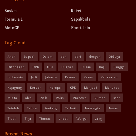
Basket
Raket
Formula 1
Sepakbola
MotoGP
Sport Lain
Tag Cloud
Anak
Bupati
Dalam
dan
dari
dengan
Diduga
Ditangkap
DPR
Dua
Dugaan
Dunia
Haji
Hingga
Indonesia
Jadi
Jakarta
Karena
Kasus
Kebakaran
Kejagung
Korban
Korupsi
KPK
Menjadi
Menurut
Minta
oleh
Piala
Polisi
Prabowo
Rumah
saat
Setelah
Tahun
tentang
Terkait
Tersangka
Tewas
Tidak
Tiga
Timnas
untuk
Warga
yang
Recent News