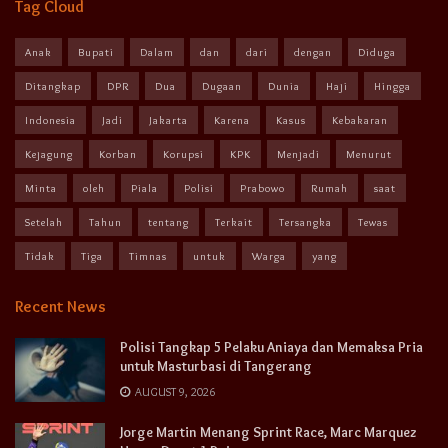
Tag Cloud
Anak
Bupati
Dalam
dan
dari
dengan
Diduga
Ditangkap
DPR
Dua
Dugaan
Dunia
Haji
Hingga
Indonesia
Jadi
Jakarta
Karena
Kasus
Kebakaran
Kejagung
Korban
Korupsi
KPK
Menjadi
Menurut
Minta
oleh
Piala
Polisi
Prabowo
Rumah
saat
Setelah
Tahun
tentang
Terkait
Tersangka
Tewas
Tidak
Tiga
Timnas
untuk
Warga
yang
Recent News
Polisi Tangkap 5 Pelaku Aniaya dan Memaksa Pria
untuk Masturbasi di Tangerang
AUGUST 9, 2026
Jorge Martin Menang Sprint Race, Marc Marquez