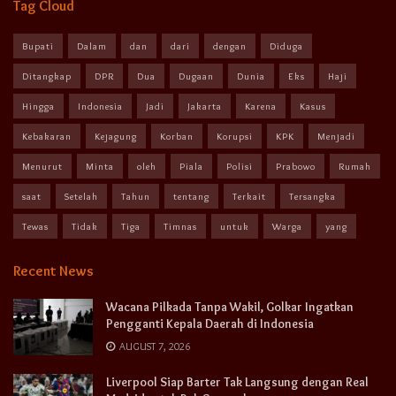
Tag Cloud
Bupati
Dalam
dan
dari
dengan
Diduga
Ditangkap
DPR
Dua
Dugaan
Dunia
Eks
Haji
Hingga
Indonesia
Jadi
Jakarta
Karena
Kasus
Kebakaran
Kejagung
Korban
Korupsi
KPK
Menjadi
Menurut
Minta
oleh
Piala
Polisi
Prabowo
Rumah
saat
Setelah
Tahun
tentang
Terkait
Tersangka
Tewas
Tidak
Tiga
Timnas
untuk
Warga
yang
Recent News
Wacana Pilkada Tanpa Wakil, Golkar Ingatkan
Pengganti Kepala Daerah di Indonesia
AUGUST 7, 2026
Liverpool Siap Barter Tak Langsung dengan Real