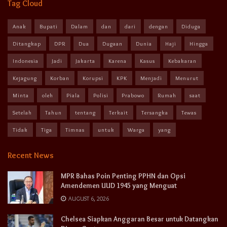
Tag Cloud
Anak
Bupati
Dalam
dan
dari
dengan
Diduga
Ditangkap
DPR
Dua
Dugaan
Dunia
Haji
Hingga
Indonesia
Jadi
Jakarta
Karena
Kasus
Kebakaran
Kejagung
Korban
Korupsi
KPK
Menjadi
Menurut
Minta
oleh
Piala
Polisi
Prabowo
Rumah
saat
Setelah
Tahun
tentang
Terkait
Tersangka
Tewas
Tidak
Tiga
Timnas
untuk
Warga
yang
Recent News
MPR Bahas Poin Penting PPHN dan Opsi
Amendemen UUD 1945 yang Menguat
AUGUST 6, 2026
Chelsea Siapkan Anggaran Besar untuk Datangkan