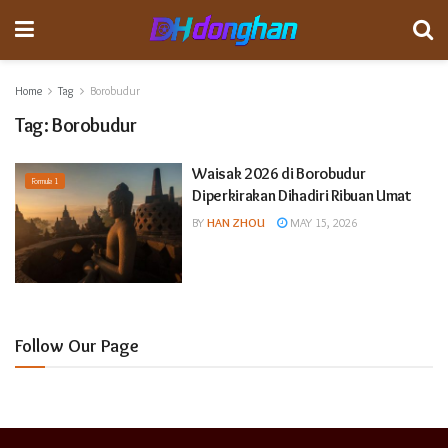
Home
Tag
Borobudur
Tag:
Borobudur
Waisak 2026 di Borobudur
Formula 1
Diperkirakan Dihadiri Ribuan Umat
BY
HAN ZHOU
MAY 15, 2026
Follow Our Page