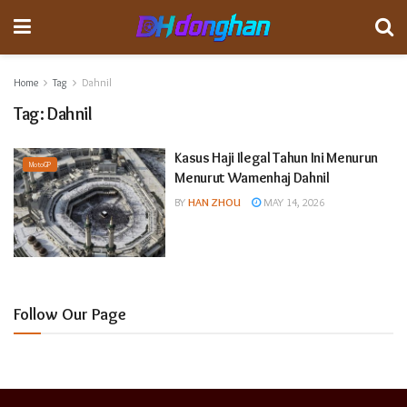
Home
Tag
Dahnil
Tag:
Dahnil
Kasus Haji Ilegal Tahun Ini Menurun
MotoGP
Menurut Wamenhaj Dahnil
BY
HAN ZHOU
MAY 14, 2026
Follow Our Page