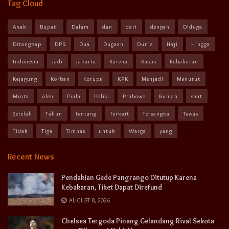
Tag Cloud
Anak
Bupati
Dalam
dan
dari
dengan
Diduga
Ditangkap
DPR
Dua
Dugaan
Dunia
Haji
Hingga
Indonesia
Jadi
Jakarta
Karena
Kasus
Kebakaran
Kejagung
Korban
Korupsi
KPK
Menjadi
Menurut
Minta
oleh
Piala
Polisi
Prabowo
Rumah
saat
Setelah
Tahun
tentang
Terkait
Tersangka
Tewas
Tidak
Tiga
Timnas
untuk
Warga
yang
Recent News
Pendakian Gede Pangrango Ditutup Karena
Kebakaran, Tiket Dapat Direfund
AUGUST 8, 2026
Chelsea Tergoda Pinang Gelandang Rival Sekota