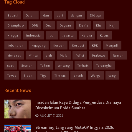
Tag Cloud
Bupati
Dalam
dan
dari
dengan
Diduga
Ditangkap
DPR
Dua
Dugaan
Dunia
Eks
Haji
Hingga
Indonesia
Jadi
Jakarta
Karena
Kasus
Kebakaran
Kejagung
Korban
Korupsi
KPK
Menjadi
Menurut
Minta
oleh
Piala
Polisi
Prabowo
Rumah
saat
Setelah
Tahun
tentang
Terkait
Tersangka
Tewas
Tidak
Tiga
Timnas
untuk
Warga
yang
Recent News
Insiden Jalan Raya Diduga Pengendara Dianiaya
Direskrimum Polda Sumbar
AUGUST 7, 2026
Streaming Langsung MotoGP Inggris 2026,