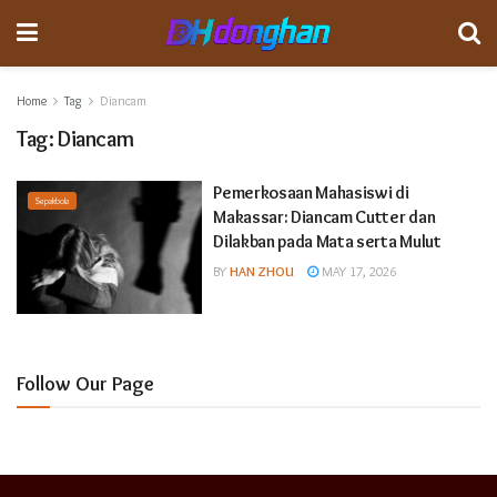
Home
Tag
Diancam
Tag:
Diancam
Pemerkosaan Mahasiswi di
Sepakbola
Makassar: Diancam Cutter dan
Dilakban pada Mata serta Mulut
BY
HAN ZHOU
MAY 17, 2026
Follow Our Page