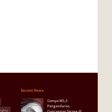
Recent News
Gempa M5,3
Pangandaran,
angkap
Guncangan Terasa di