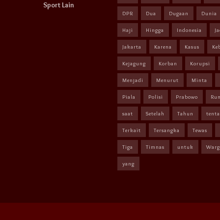
Sport Lain
DPR
Dua
Dugaan
Dunia
Haji
Hingga
Indonesia
Ja
Jakarta
Karena
Kasus
Ke
Kejagung
Korban
Korupsi
Menjadi
Menurut
Minta
Piala
Polisi
Prabowo
Ru
saat
Setelah
Tahun
tent
Terkait
Tersangka
Tewas
Tiga
Timnas
untuk
Warg
yang