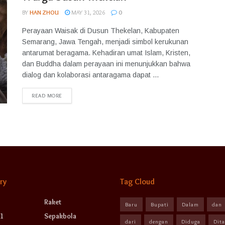
BY
HAN ZHOU
MAY 31, 2026
0
Perayaan Waisak di Dusun Thekelan, Kabupaten
Semarang, Jawa Tengah, menjadi simbol kerukunan
antarumat beragama. Kehadiran umat Islam, Kristen,
dan Buddha dalam perayaan ini menunjukkan bahwa
dialog dan kolaborasi antaragama dapat ...
READ MORE
ry
Tag Cloud
Raket
Baru
Bupati
Dalam
dan
1
Sepakbola
dari
dengan
Diduga
Dit