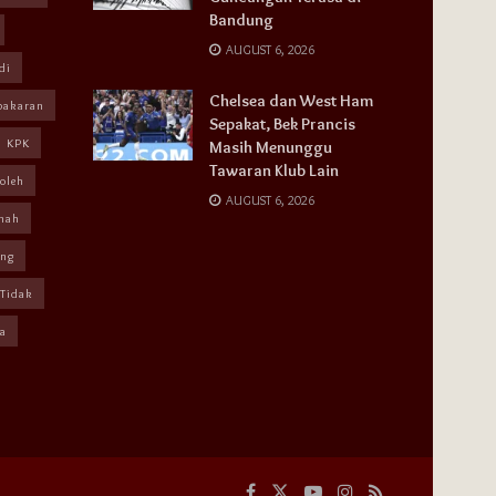
Bandung
AUGUST 6, 2026
di
Chelsea dan West Ham
bakaran
Sepakat, Bek Prancis
KPK
Masih Menunggu
Tawaran Klub Lain
oleh
AUGUST 6, 2026
mah
ang
Tidak
a