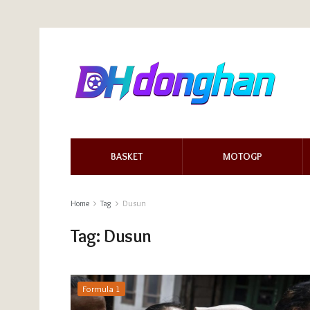
BASKET
MOTOGP
Home
Tag
Dusun
Tag:
Dusun
Formula 1