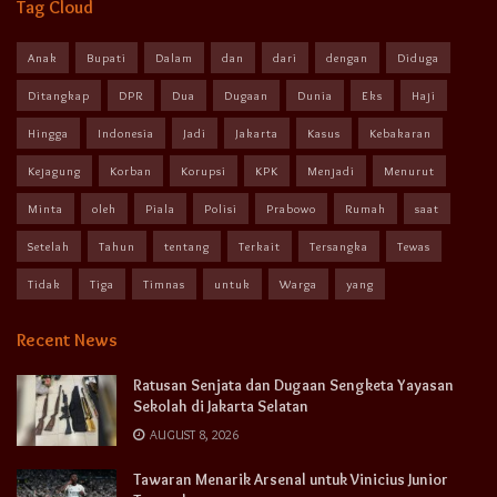
Tag Cloud
Anak
Bupati
Dalam
dan
dari
dengan
Diduga
Ditangkap
DPR
Dua
Dugaan
Dunia
Eks
Haji
Hingga
Indonesia
Jadi
Jakarta
Kasus
Kebakaran
Kejagung
Korban
Korupsi
KPK
Menjadi
Menurut
Minta
oleh
Piala
Polisi
Prabowo
Rumah
saat
Setelah
Tahun
tentang
Terkait
Tersangka
Tewas
Tidak
Tiga
Timnas
untuk
Warga
yang
Recent News
Ratusan Senjata dan Dugaan Sengketa Yayasan
Sekolah di Jakarta Selatan
AUGUST 8, 2026
Tawaran Menarik Arsenal untuk Vinicius Junior